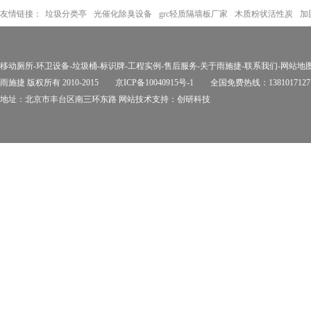
友情链接：
垃圾分类亭
光催化除臭设备
grc轻质隔墙板厂家
木质粉状活性炭
加
移动厕所
-
环卫设备
-
垃圾桶
-
标识牌
-
工程实例
-
售后服务
-
关于雨施捷
-
联系我们
-
网站地
雨施捷 版权所有 2010-2015
京ICP备10040915号-1
全国免费热线：1381017127
地址：北京市丰台区南三环东路 网站技术支持：
创研科技