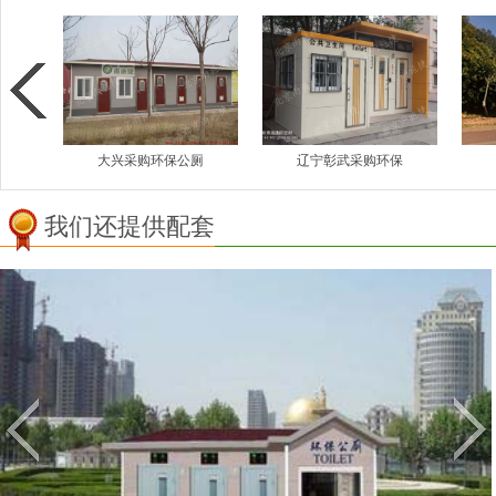
厕
辽宁彰武采购环保
云南勐巴拉生态厕
我们还提供配套