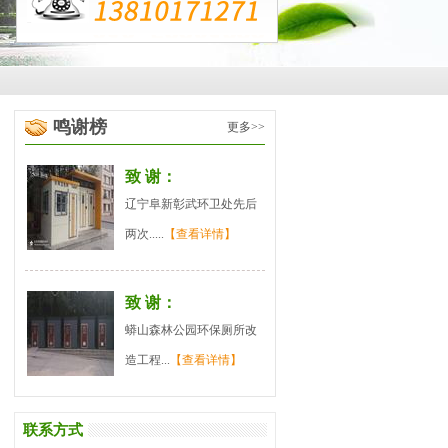
鸣谢榜
更多>>
致 谢：
辽宁阜新彰武环卫处先后
两次.....
【查看详情】
致 谢：
蟒山森林公园环保厕所改
造工程...
【查看详情】
联系方式