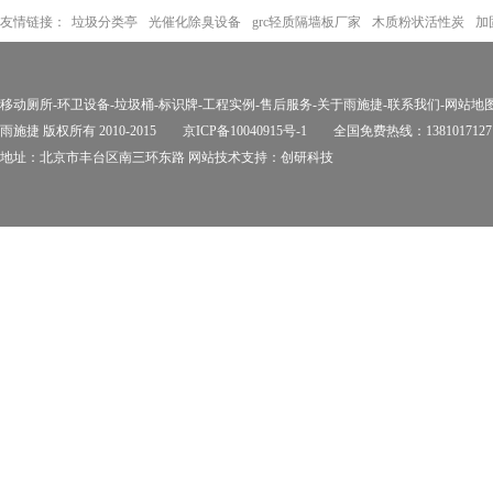
友情链接：
垃圾分类亭
光催化除臭设备
grc轻质隔墙板厂家
木质粉状活性炭
加
移动厕所
-
环卫设备
-
垃圾桶
-
标识牌
-
工程实例
-
售后服务
-
关于雨施捷
-
联系我们
-
网站地
雨施捷 版权所有 2010-2015
京ICP备10040915号-1
全国免费热线：1381017127
地址：北京市丰台区南三环东路 网站技术支持：
创研科技