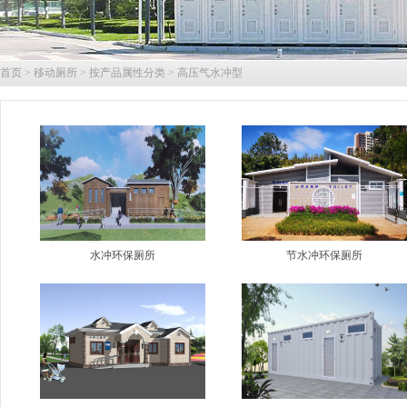
首页
>
移动厕所
>
按产品属性分类
>
高压气水冲型
水冲环保厕所
节水冲环保厕所