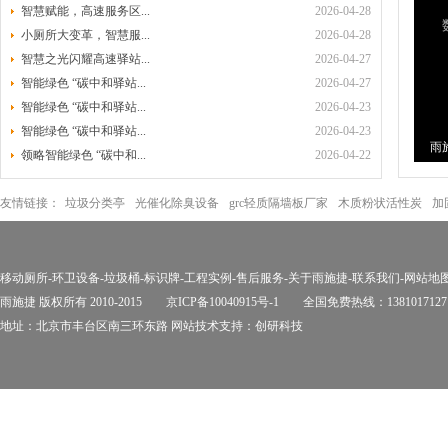
智慧赋能，高速服务区...
2026-04-28
小厕所大变革，智慧服...
2026-04-28
智慧之光闪耀高速驿站...
2026-04-27
智能绿色 “碳中和驿站...
2026-04-27
智能绿色 “碳中和驿站...
2026-04-23
智能绿色 “碳中和驿站...
2026-04-23
雨
领略智能绿色 “碳中和...
2026-04-22
环
友情链接：
垃圾分类亭
光催化除臭设备
grc轻质隔墙板厂家
木质粉状活性炭
加
移动厕所
-
环卫设备
-
垃圾桶
-
标识牌
-
工程实例
-
售后服务
-
关于雨施捷
-
联系我们
-
网站地
雨施捷 版权所有 2010-2015
京ICP备10040915号-1
全国免费热线：1381017127
地址：北京市丰台区南三环东路 网站技术支持：
创研科技