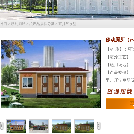
首页
>
移动厕所
>
按产品属性分类
>
直排节水型
移动厕所（y
【材 质】：
【喷涂工艺】
【适用场地】
【产品案例】
平、辽宁阜新