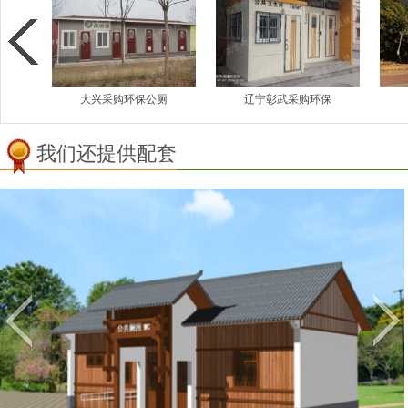
厕
辽宁彰武采购环保
云南勐巴拉生态厕
我们还提供配套