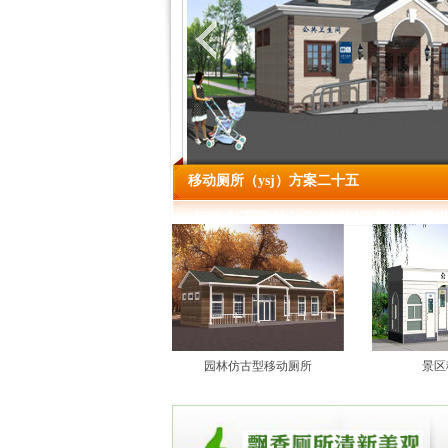
移动厕所（ysj）方案二十五
1
2
3
4
园林仿古型移动厕所
景区