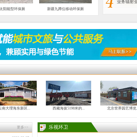
业务辐射
太阳能型环保厕
新疆九蹲位移动环保厕
西藏海拔5198米的...
北京世界园艺博览...
唐山海港区微
乐视环卫
更多>>