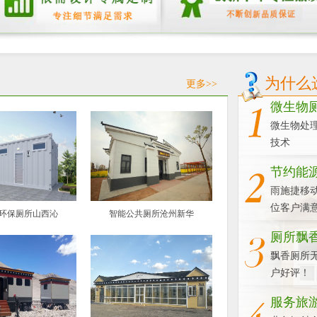
为什么
更多>>
微生物
微生物处
技术
节约能
雨施捷移
位客户满
环保厕所山西沁
智能公共厕所沧州新华
厕所飘
飘香厕所
户好评！
服务旅