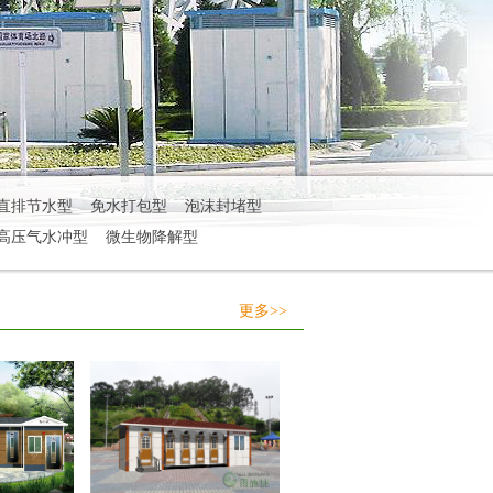
直排节水型
免水打包型
泡沫封堵型
高压气水冲型
微生物降解型
更多>>