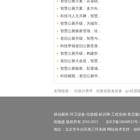
智慧公厕方案：从基础...
智慧公厕方案：多方向...
科技与人文共舞，智慧...
智慧公厕升级，为城市...
智慧公厕焕新登场，诠...
老旧公厕升级，智慧与...
科技带领老旧公厕变身...
智慧公厕升级，构建舒...
老旧公厕大改造，智慧...
智慧公厕焕新，彰显城...
科技赋能，老旧公厕华...
友情链接：
垃圾分类亭
光催化除臭设备
grc轻
移动厕所
-
环卫设备
-
垃圾桶
-
标识牌
-
工程实例
-
售后服
雨施捷 版权所有 2010-2015
京ICP备10040915号-
地址：北京市丰台区南三环东路 网站技术支持：
创