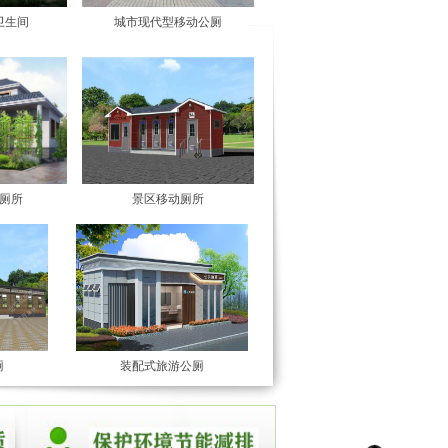
卫生间
城市现代型移动公厕
厕所
景区移动厕所
厕
装配式旅游公厕