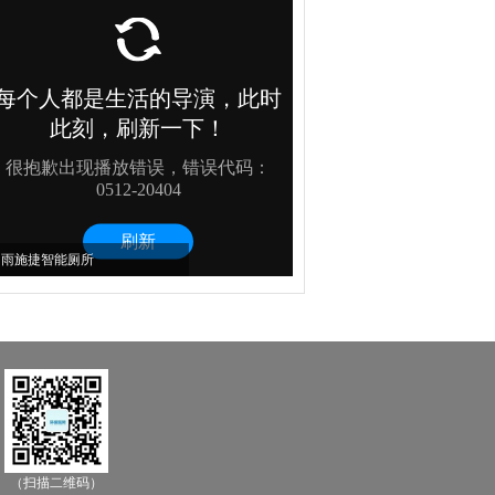
雨施捷智能厕所
（扫描二维码）